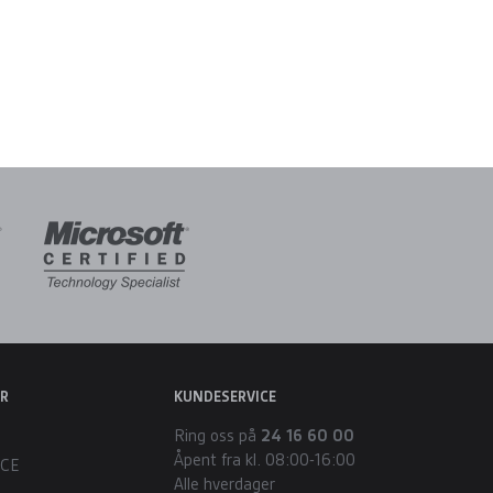
ER
KUNDESERVICE
Ring oss på
24 16 60 00
Åpent fra kl. 08:00-16:00
ICE
Alle hverdager