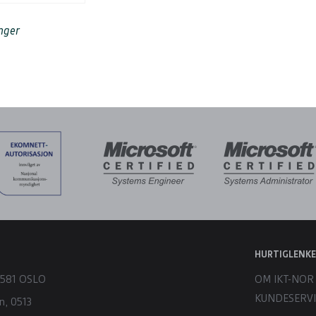
nger
HURTIGLENK
 0581 OSLO
OM IKT-NOR
KUNDESERV
n, 0513