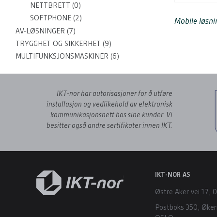
NETTBRETT
(0)
SOFTPHONE
(2)
Mobile løsni
AV-LØSNINGER
(7)
TRYGGHET OG SIKKERHET
(9)
MULTIFUNKSJONSMASKINER
(6)
IKT-nor har autorisasjoner for å utføre
installasjon og
vedlikehold av elektronisk
kommunikasjonsnett hos sine kunder.
Vi
besitter også andre sertifikater innen IKT.
IKT-NOR AS
Østre Aker vei 17,
Postboks 350, Øker