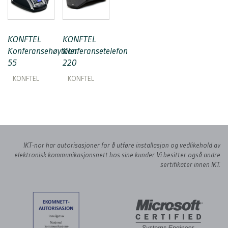
KONFTEL
KONFTEL
Konferansehøytaler
Konferansetelefon
55
220
KONFTEL
KONFTEL
IKT-nor har autorisasjoner for å utføre installasjon og
vedlikehold av
elektronisk kommunikasjonsnett hos sine kunder.
Vi besitter også andre
sertifikater innen IKT.