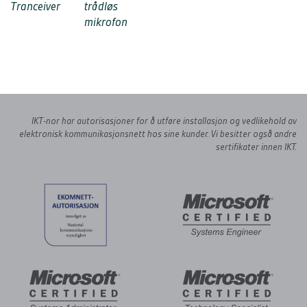
Tranceiver
trådløs
mikrofon
IKT-nor har autorisasjoner for å utføre installasjon og
vedlikehold av
elektronisk kommunikasjonsnett hos sine kunder.
Vi besitter også andre
sertifikater innen IKT.